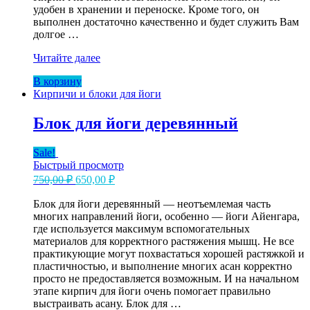
удобен в хранении и переноске. Кроме того, он
выполнен достаточно качественно и будет служить Вам
долгое …
Кирпич
Читайте далее
для
В корзину
йоги
Кирпичи и блоки для йоги
из
EVA-
пены
Блок для йоги деревянный
Sale!
Быстрый просмотр
Первоначальная
Текущая
750,00
₽
650,00
₽
цена
цена:
составляла
Блок для йоги деревянный — неотъемлемая часть
650,00 ₽.
многих направлений йоги, особенно — йоги Айенгара,
750,00 ₽.
где используется максимум вспомогательных
материалов для корректного растяжения мышц. Не все
практикующие могут похвастаться хорошей растяжкой и
пластичностью, и выполнение многих асан корректно
просто не предоставляется возможным. И на начальном
этапе кирпич для йоги очень помогает правильно
выстраивать асану. Блок для …