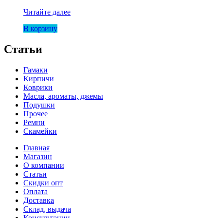
Блок
Читайте далее
для
В корзину
йоги
деревянный
Статьи
Гамаки
Кирпичи
Коврики
Масла, ароматы, джемы
Подушки
Прочее
Ремни
Скамейки
Главная
Магазин
О компании
Статьи
Скидки опт
Оплата
Доставка
Склад, выдача
Консультации