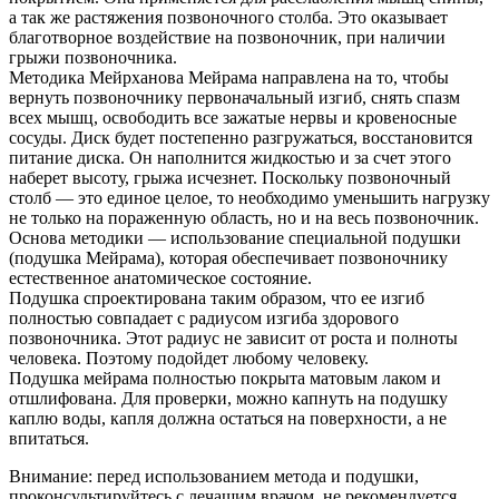
а так же растяжения позвоночного столба. Это оказывает
благотворное воздействие на позвоночник, при наличии
грыжи позвоночника.
Методика Мейрханова Мейрама направлена на то, чтобы
вернуть позвоночнику первоначальный изгиб, снять спазм
всех мышц, освободить все зажатые нервы и кровеносные
сосуды. Диск будет постепенно разгружаться, восстановится
питание диска. Он наполнится жидкостью и за счет этого
наберет высоту, грыжа исчезнет. Поскольку позвоночный
столб — это единое целое, то необходимо уменьшить нагрузку
не только на пораженную область, но и на весь позвоночник.
Основа методики — использование специальной подушки
(подушка Мейрама), которая обеспечивает позвоночнику
естественное анатомическое состояние.
Подушка спроектирована таким образом, что ее изгиб
полностью совпадает с радиусом изгиба здорового
позвоночника. Этот радиус не зависит от роста и полноты
человека. Поэтому подойдет любому человеку.
Подушка мейрама полностью покрыта матовым лаком и
отшлифована. Для проверки, можно капнуть на подушку
каплю воды, капля должна остаться на поверхности, а не
впитаться.
Внимание: перед использованием метода и подушки,
проконсультируйтесь с лечащим врачом, не рекомендуется