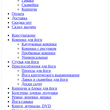
Гамаки
Скамейки
Кирпичи
Оплата
Доставка
Скидки опт
Склад, выдача
Консультации
Коврики для йоги
Каучуковые коврики
Коврики с рисунком
Пробковые коврики
Универсальные
Стулья для йоги
Приспособления для йоги
Пропсы для йоги
Йога критического выравнивания
Лавки и скамейки для йоги
Доски садху
Кирпичи и блоки для йоги
Болстеры, одеяла, подушки
Ремни, веревки, мешки
Йога-гамаки
Книги, журналы, DVD