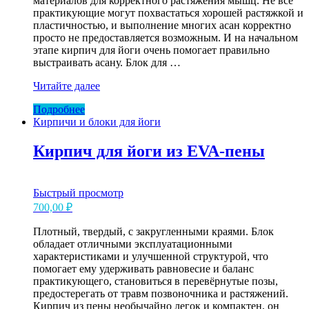
материалов для корректного растяжения мышц. Не все
практикующие могут похвастаться хорошей растяжкой и
пластичностью, и выполнение многих асан корректно
просто не предоставляется возможным. И на начальном
этапе кирпич для йоги очень помогает правильно
выстраивать асану. Блок для …
Блок
Читайте далее
безсучковый
Подробнее
Люкс
Кирпичи и блоки для йоги
Кирпич для йоги из EVA-пены
Быстрый просмотр
700,00
₽
Плотный, твердый, с закругленными краями. Блок
обладает отличными эксплуатационными
характеристиками и улучшенной структурой, что
помогает ему удерживать равновесие и баланс
практикующего, становиться в перевёрнутые позы,
предостерегать от травм позвоночника и растяжений.
Кирпич из пены необычайно легок и компактен, он