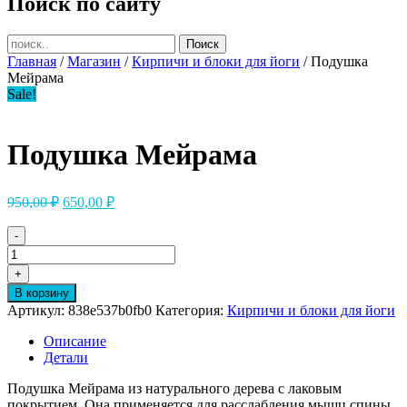
Поиск по сайту
Главная
/
Магазин
/
Кирпичи и блоки для йоги
/ Подушка
Мейрама
Sale!
Подушка Мейрама
Первоначальная
Текущая
950,00
₽
650,00
₽
цена
цена:
составляла
650,00 ₽.
-
950,00 ₽.
Количество
товара
+
Подушка
В корзину
Мейрама
Артикул:
838e537b0fb0
Категория:
Кирпичи и блоки для йоги
Описание
Детали
Подушка Мейрама из натурального дерева с лаковым
покрытием. Она применяется для расслабления мышц спины,