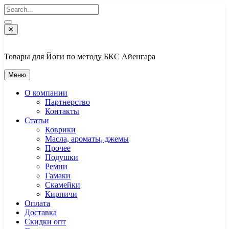
Перейти
к
содержимому
✕
Товары для Йоги по методу БКС Айенгара
Меню
О компании
Партнерство
Контакты
Статьи
Коврики
Масла, ароматы, джемы
Прочее
Подушки
Ремни
Гамаки
Скамейки
Кирпичи
Оплата
Доставка
Скидки опт