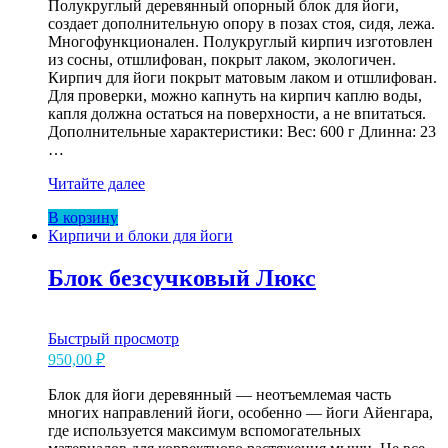
составляла
Полукруглый деревянный опорный блок для йоги,
750,00 ₽.
создает дополнительную опору в позах стоя, сидя, лежа.
950,00 ₽.
Многофункционален. Полукруглый кирпич изготовлен
из сосны, отшлифован, покрыт лаком, экологичен.
Кирпич для йоги покрыт матовым лаком и отшлифован.
Для проверки, можно капнуть на кирпич каплю воды,
капля должна остаться на поверхности, а не впитаться.
Дополнительные характеристики: Вес: 600 г Длинна: 23
…
Кирпич
Читайте далее
для
В корзину
йоги
Кирпичи и блоки для йоги
деревянный
полукруглый
Блок безсучковый Люкс
Быстрый просмотр
950,00
₽
Блок для йоги деревянный — неотъемлемая часть
многих направлений йоги, особенно — йоги Айенгара,
где используется максимум вспомогательных