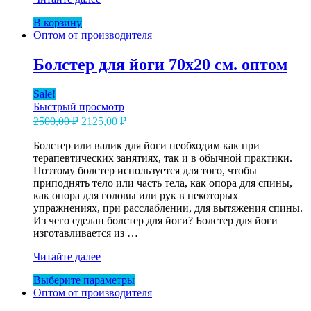
деревянный
В корзину
для
Оптом от производителя
йоги
оптом
Болстер для йоги 70х20 см. оптом
Sale!
Быстрый просмотр
Первоначальная
Текущая
2500,00
₽
2125,00
₽
цена
цена:
составляла
Болстер или валик для йоги необходим как при
2125,00 ₽.
терапевтических занятиях, так и в обычной практики.
2500,00 ₽.
Поэтому болстер используется для того, чтобы
приподнять тело или часть тела, как опора для спины,
как опора для головы или рук в некоторых
упражнениях, при расслаблении, для вытяжения спины.
Из чего сделан болстер для йоги? Болстер для йоги
изготавливается из …
Болстер
Читайте далее
для
Этот
Выберите параметры
йоги
товар
Оптом от производителя
70х20
имеет
см.