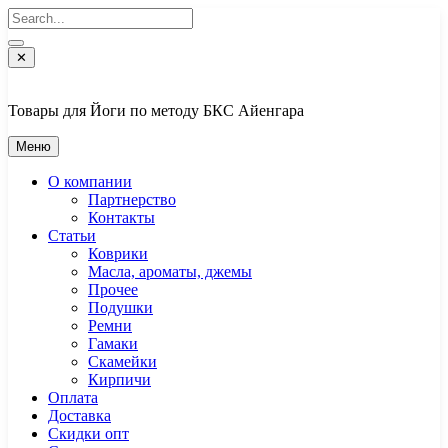
Перейти
к
содержимому
✕
Товары для Йоги по методу БКС Айенгара
Меню
О компании
Партнерство
Контакты
Статьи
Коврики
Масла, ароматы, джемы
Прочее
Подушки
Ремни
Гамаки
Скамейки
Кирпичи
Оплата
Доставка
Скидки опт