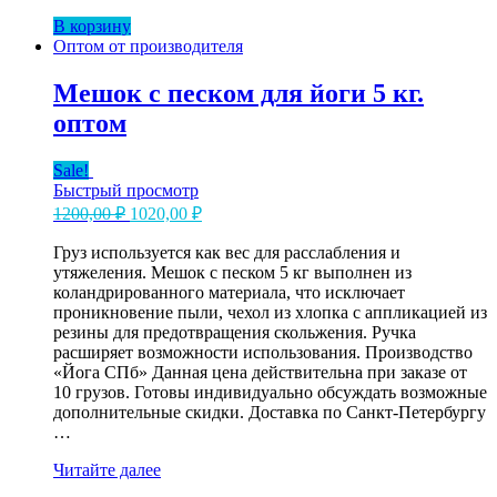
с
В корзину
песком
Оптом от производителя
для
йоги
2,5
Мешок с песком для йоги 5 кг.
кг.
оптом
оптом
Sale!
Быстрый просмотр
Первоначальная
Текущая
1200,00
₽
1020,00
₽
цена
цена:
составляла
Груз используется как вес для расслабления и
1020,00 ₽.
утяжеления. Мешок с песком 5 кг выполнен из
1200,00 ₽.
коландрированного материала, что исключает
проникновение пыли, чехол из хлопка с аппликацией из
резины для предотвращения скольжения. Ручка
расширяет возможности использования. Производство
«Йога СПб» Данная цена действительна при заказе от
10 грузов. Готовы индивидуально обсуждать возможные
дополнительные скидки. Доставка по Санкт-Петербургу
…
Мешок
Читайте далее
с