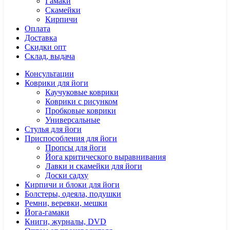
Гамаки
Скамейки
Кирпичи
Оплата
Доставка
Скидки опт
Склад, выдача
Консультации
Коврики для йоги
Каучуковые коврики
Коврики с рисунком
Пробковые коврики
Универсальные
Стулья для йоги
Приспособления для йоги
Пропсы для йоги
Йога критического выравнивания
Лавки и скамейки для йоги
Доски садху
Кирпичи и блоки для йоги
Болстеры, одеяла, подушки
Ремни, веревки, мешки
Йога-гамаки
Книги, журналы, DVD