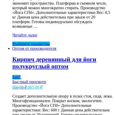
экономит пространство. Платформа в съемном чехле,
который можно многократно стирать. Производство
«Йога СПб». Дополнительные характеристики Вес: 0,5
кг Данная цена действительна при заказе от 20
платформ. Готовы индивидуально обсуждать
возможные …
Йога
Читайте далее
платформа
Этот
Выберите параметры
под
товар
Оптом от производителя
сарвангасану
имеет
оптом
несколько
Кирпич деревянный для йоги
вариаций.
полукруглый оптом
Опции
можно
выбрать
Sale!
на
Быстрый просмотр
странице
Первоначальная
Текущая
950,00
₽
665,00
₽
товара.
цена
цена:
составляла
Создает дополнительную опору в позах стоя, сидя, лежа.
665,00 ₽.
Многофункционален. Покрыт воском, экологичен.
950,00 ₽.
Производство «Йога СПб» Дополнительные
характеристики: Вес: 600 г Данная цена действительна
при заказе от 20 кирпичей. Готовы индивидуально