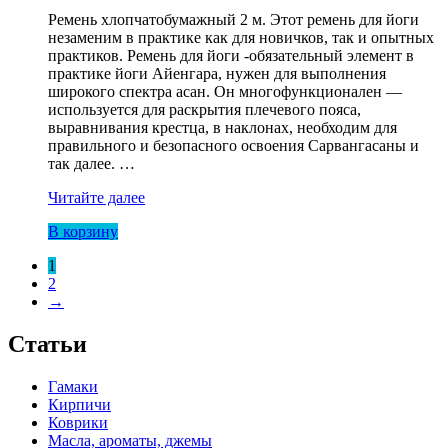
составляла
Ремень хлопчатобумажный 2 м. Этот ремень для йоги
331,50 ₽.
незаменим в практике как для новичков, так и опытных
390,00 ₽.
практиков. Ремень для йоги -обязательный элемент в
практике йоги Айенгара, нужен для выполнения
широкого спектра асан. Он многофункционален —
используется для раскрытия плечевого пояса,
выравнивания крестца, в наклонах, необходим для
правильного и безопасного освоения Сарвангасаны и
так далее. …
Ремень
Читайте далее
для
В корзину
йоги
2
1
м.
2
Усиленная
→
пряжка
оптом
Статьи
Гамаки
Кирпичи
Коврики
Масла, ароматы, джемы