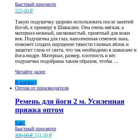
Быстрый просмотр
525,00
₽
Такую подушечку здорово использовать после занятий
йогой, к примеру в Шавасане. Она очень мягкая, а
материал-нежный, шелковистый, приятный для кожи
век. Подушечка для глаз, наполненная семенем льна,
поможет создать ощущение тяжести глазных яблок и
защитит глаза от света, что так необходимо в шавасане и
йога-нидре. Материал, размер, плотность и вёс
подушечки подобраны таким образом, чтобы …
Подушечка
Читайте далее
на
В корзину
глаза
Оптом от производителя
для
шавасаны
оптом
Ремень для йоги 2 м. Усиленная
пряжка оптом
Sale!
Быстрый просмотр
Первоначальная
Текущая
390,00
₽
331,50
₽
цена
цена: