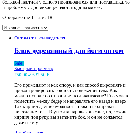
большой партией у одного производителя или поставщика, то
и проблемы с доставкой решаются одним махом.
Отображение 1–12 из 18
Оптом от производителя
Блок деревянный для йоги оптом
Sale!
Быстрый просмотр
Первоначальная
Текущая
750,00
₽
637,50
₽
цена
цена:
составляла
Его применяют и как опору, и как способ выровнять и
637,50 ₽.
проконтролировать ровность положения тела. Как
750,00 ₽.
можно использовать кирпич в сарвангасане? Его можно
поместить между бедер и направлять его назад и вверх.
Так кирпич дает возможность проконтролировать
положение тела. В уттхита паршваконасане, подложив
кирпич под руку, вы вытяните бок, и он не сожмется,
даже если у …
Блок
Читайте далее