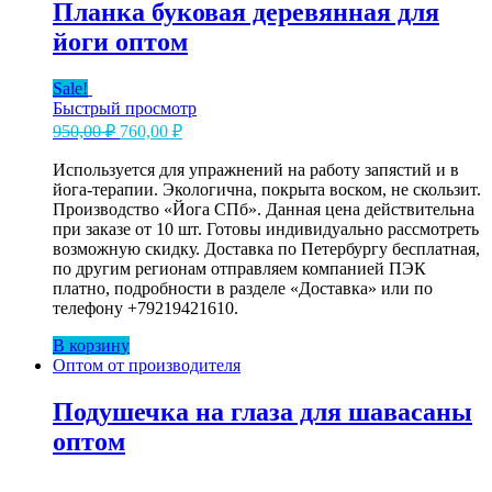
4
Планка буковая деревянная для
шт
йоги оптом
Sale!
Быстрый просмотр
Первоначальная
Текущая
950,00
₽
760,00
₽
цена
цена:
составляла
Используется для упражнений на работу запястий и в
760,00 ₽.
йога-терапии. Экологична, покрыта воском, не скользит.
950,00 ₽.
Производство «Йога СПб». Данная цена действительна
при заказе от 10 шт. Готовы индивидуально рассмотреть
возможную скидку. Доставка по Петербургу бесплатная,
по другим регионам отправляем компанией ПЭК
платно, подробности в разделе «Доставка» или по
телефону +79219421610.
В корзину
Оптом от производителя
Подушечка на глаза для шавасаны
оптом