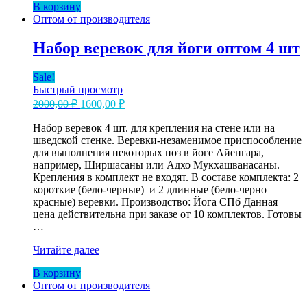
В корзину
песком
Оптом от производителя
для
йоги
5
Набор веревок для йоги оптом 4 шт
кг.
оптом
Sale!
Быстрый просмотр
Первоначальная
Текущая
2000,00
₽
1600,00
₽
цена
цена:
составляла
Набор веревок 4 шт. для крепления на стене или на
1600,00 ₽.
шведской стенке. Веревки-незаменимое приспособление
2000,00 ₽.
для выполнения некоторых поз в йоге Айенгара,
например, Ширшасаны или Адхо Мукхашванасаны.
Крепления в комплект не входят. В составе комплекта: 2
короткие (бело-черные) и 2 длинные (бело-черно
красные) веревки. Производство: Йога СПб Данная
цена действительна при заказе от 10 комплектов. Готовы
…
Набор
Читайте далее
веревок
В корзину
для
Оптом от производителя
йоги
оптом