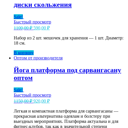
несколько
оптом
диски скольжения
вариаций.
Опции
Sale!
можно
Быстрый просмотр
выбрать
Первоначальная
Текущая
1100,00
₽
590,00
₽
на
цена
цена:
странице
составляла
Набор из 2 шт. мешочек для хранения — 1 шт. Диаметр:
590,00 ₽.
товара.
18 см.
1100,00 ₽.
В корзину
Оптом от производителя
Йога платформа под сарвангасану
оптом
Sale!
Быстрый просмотр
Первоначальная
Текущая
1150,00
₽
920,00
₽
цена
цена:
составляла
Легкая и компактная платформа для сарвангасаны —
920,00 ₽.
прекрасная альтернатива одеялам и болстеру при
1150,00 ₽.
выездных мероприятиях. Платформа актуальна и для
фитнес-клубов, так как в значительной степени