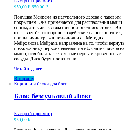
Быстрый просмотр
Первоначальная
Текущая
950,00
₽
650,00
₽
цена
цена:
составляла
Подушка Мейрама из натурального дерева с лаковым
650,00 ₽.
покрытием. Она применяется для расслабления мышц
950,00 ₽.
спины, а так же растяжения позвоночного столба. Это
оказывает благотворное воздействие на позвоночник,
при наличии грыжи позвоночника. Методика
Мейрханова Мейрама направлена на то, чтобы вернуть
позвоночнику первоначальный изгиб, снять спазм всех
мышц, освободить все зажатые нервы и кровеносные
сосуды. Диск будет постепенно …
Подушка
Читайте далее
Мейрама
В корзину
Кирпичи и блоки для йоги
Блок безсучковый Люкс
Быстрый просмотр
950,00
₽
Блок для йоги деревянный — неотъемлемая часть