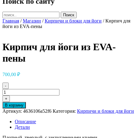
Поиск по сайту
Главная
/
Магазин
/
Кирпичи и блоки для йоги
/ Кирпич для
йоги из EVA-пены
Кирпич для йоги из EVA-
пены
700,00
₽
-
Количество
товара
+
Кирпич
В корзину
для
Артикул:
4636106a52f6
Категория:
Кирпичи и блоки для йоги
йоги
из
Описание
EVA-
Детали
пены
Плотный, твердый, с закругленными краями.