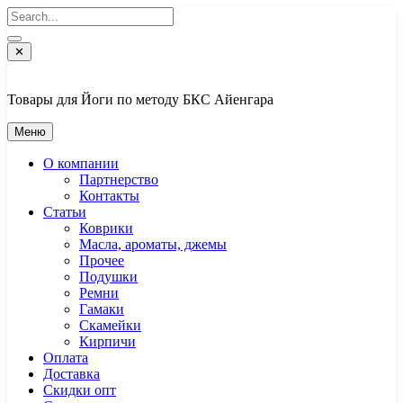
Перейти
к
содержимому
✕
Товары для Йоги по методу БКС Айенгара
Меню
О компании
Партнерство
Контакты
Статьи
Коврики
Масла, ароматы, джемы
Прочее
Подушки
Ремни
Гамаки
Скамейки
Кирпичи
Оплата
Доставка
Скидки опт