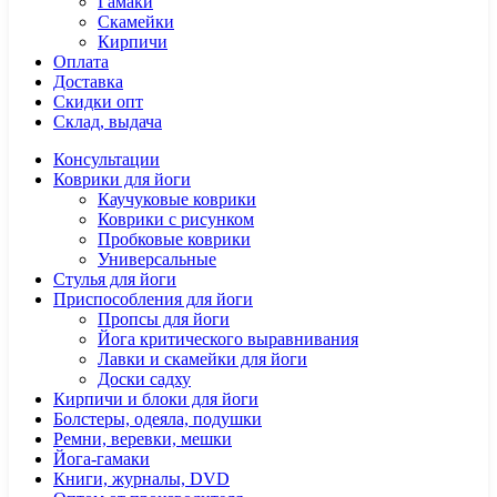
Гамаки
Скамейки
Кирпичи
Оплата
Доставка
Скидки опт
Склад, выдача
Консультации
Коврики для йоги
Каучуковые коврики
Коврики с рисунком
Пробковые коврики
Универсальные
Стулья для йоги
Приспособления для йоги
Пропсы для йоги
Йога критического выравнивания
Лавки и скамейки для йоги
Доски садху
Кирпичи и блоки для йоги
Болстеры, одеяла, подушки
Ремни, веревки, мешки
Йога-гамаки
Книги, журналы, DVD