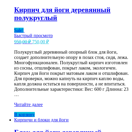
Кирпич для йоги деревянный
полукруглый
Sale!
Быстрый просмотр
Первоначальная
Текущая
950,00
₽
750,00
₽
цена
цена:
составляла
Полукруглый деревянный опорный блок для йоги,
750,00 ₽.
создает дополнительную опору в позах стоя, сидя, лежа.
950,00 ₽.
Многофункционален. Полукруглый кирпич изготовлен
из сосны, отшлифован, покрыт лаком, экологичен.
Кирпич для йоги покрыт матовым лаком и отшлифован.
Для проверки, можно капнуть на кирпич каплю воды,
капля должна остаться на поверхности, а не впитаться.
Дополнительные характеристики: Вес: 600 г Длинна: 23
…
Кирпич
Читайте далее
для
В корзину
йоги
Кирпичи и блоки для йоги
деревянный
полукруглый