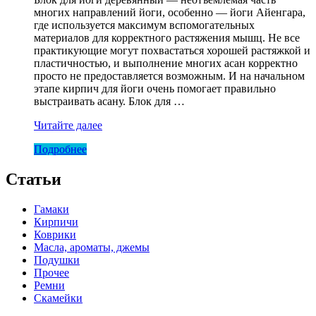
многих направлений йоги, особенно — йоги Айенгара,
где используется максимум вспомогательных
материалов для корректного растяжения мышц. Не все
практикующие могут похвастаться хорошей растяжкой и
пластичностью, и выполнение многих асан корректно
просто не предоставляется возможным. И на начальном
этапе кирпич для йоги очень помогает правильно
выстраивать асану. Блок для …
Блок
Читайте далее
безсучковый
Подробнее
Люкс
Статьи
Гамаки
Кирпичи
Коврики
Масла, ароматы, джемы
Подушки
Прочее
Ремни
Скамейки