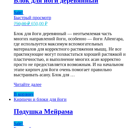
Блок для йоги деревянный
Sale!
Быстрый просмотр
Первоначальная
Текущая
750,00
₽
650,00
₽
цена
цена:
составляла
Блок для йоги деревянный — неотъемлемая часть
650,00 ₽.
многих направлений йоги, особенно — йоги Айенгара,
750,00 ₽.
где используется максимум вспомогательных
материалов для корректного растяжения мышц. Не все
практикующие могут похвастаться хорошей растяжкой и
пластичностью, и выполнение многих асан корректно
просто не предоставляется возможным. И на начальном
этапе кирпич для йоги очень помогает правильно
выстраивать асану. Блок для …
Блок
Читайте далее
для
В корзину
йоги
Кирпичи и блоки для йоги
деревянный
Подушка Мейрама
Sale!