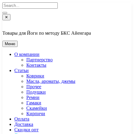
Перейти
к
содержимому
✕
Товары для Йоги по методу БКС Айенгара
Меню
О компании
Партнерство
Контакты
Статьи
Коврики
Масла, ароматы, джемы
Прочее
Подушки
Ремни
Гамаки
Скамейки
Кирпичи
Оплата
Доставка
Скидки опт