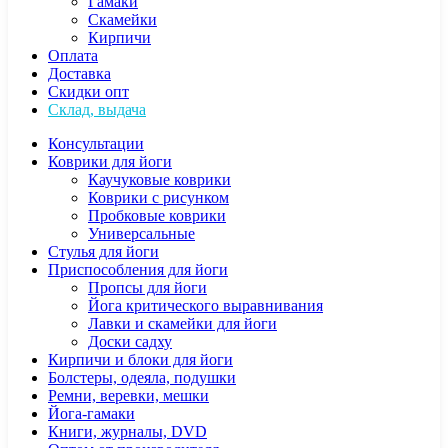
Гамаки
Скамейки
Кирпичи
Оплата
Доставка
Скидки опт
Склад, выдача
Консультации
Коврики для йоги
Каучуковые коврики
Коврики с рисунком
Пробковые коврики
Универсальные
Стулья для йоги
Приспособления для йоги
Пропсы для йоги
Йога критического выравнивания
Лавки и скамейки для йоги
Доски садху
Кирпичи и блоки для йоги
Болстеры, одеяла, подушки
Ремни, веревки, мешки
Йога-гамаки
Книги, журналы, DVD