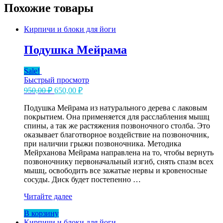
Похожие товары
Кирпичи и блоки для йоги
Подушка Мейрама
Sale!
Быстрый просмотр
Первоначальная
Текущая
950,00
₽
650,00
₽
цена
цена:
составляла
Подушка Мейрама из натурального дерева с лаковым
650,00 ₽.
покрытием. Она применяется для расслабления мышц
950,00 ₽.
спины, а так же растяжения позвоночного столба. Это
оказывает благотворное воздействие на позвоночник,
при наличии грыжи позвоночника. Методика
Мейрханова Мейрама направлена на то, чтобы вернуть
позвоночнику первоначальный изгиб, снять спазм всех
мышц, освободить все зажатые нервы и кровеносные
сосуды. Диск будет постепенно …
Подушка
Читайте далее
Мейрама
В корзину
Кирпичи и блоки для йоги