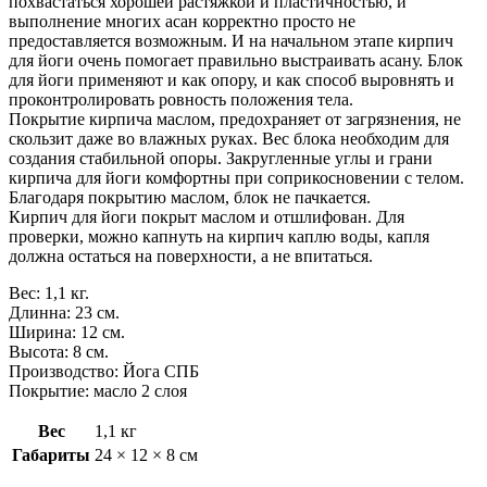
похвастаться хорошей растяжкой и пластичностью, и
выполнение многих асан корректно просто не
предоставляется возможным. И на начальном этапе кирпич
для йоги очень помогает правильно выстраивать асану. Блок
для йоги применяют и как опору, и как способ выровнять и
проконтролировать ровность положения тела.
Покрытие кирпича маслом, предохраняет от загрязнения, не
скользит даже во влажных руках. Вес блока необходим для
создания стабильной опоры. Закругленные углы и грани
кирпича для йоги комфортны при соприкосновении с телом.
Благодаря покрытию маслом, блок не пачкается.
Кирпич для йоги покрыт маслом и отшлифован. Для
проверки, можно капнуть на кирпич каплю воды, капля
должна остаться на поверхности, а не впитаться.
Вес: 1,1 кг.
Длинна: 23 см.
Ширина: 12 см.
Высота: 8 см.
Производство: Йога СПБ
Покрытие: масло 2 слоя
Вес
1,1 кг
Габариты
24 × 12 × 8 см