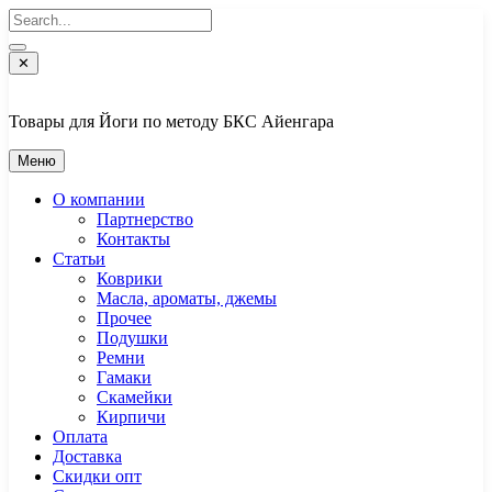
Перейти
к
содержимому
✕
Товары для Йоги по методу БКС Айенгара
Меню
О компании
Партнерство
Контакты
Статьи
Коврики
Масла, ароматы, джемы
Прочее
Подушки
Ремни
Гамаки
Скамейки
Кирпичи
Оплата
Доставка
Скидки опт