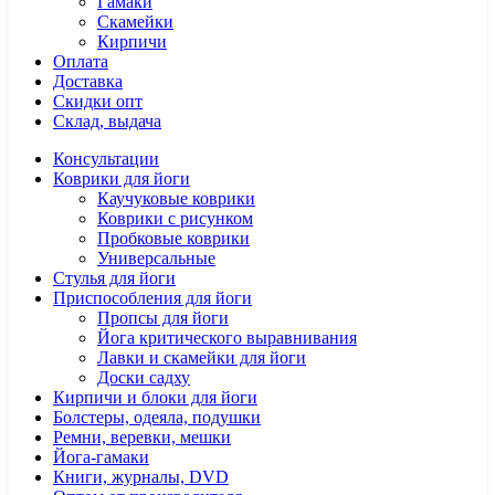
Гамаки
Скамейки
Кирпичи
Оплата
Доставка
Скидки опт
Склад, выдача
Консультации
Коврики для йоги
Каучуковые коврики
Коврики с рисунком
Пробковые коврики
Универсальные
Стулья для йоги
Приспособления для йоги
Пропсы для йоги
Йога критического выравнивания
Лавки и скамейки для йоги
Доски садху
Кирпичи и блоки для йоги
Болстеры, одеяла, подушки
Ремни, веревки, мешки
Йога-гамаки
Книги, журналы, DVD