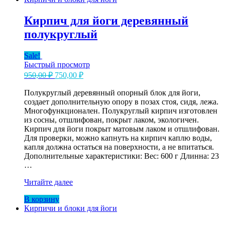
Кирпич для йоги деревянный
полукруглый
Sale!
Быстрый просмотр
Первоначальная
Текущая
950,00
₽
750,00
₽
цена
цена:
составляла
Полукруглый деревянный опорный блок для йоги,
750,00 ₽.
создает дополнительную опору в позах стоя, сидя, лежа.
950,00 ₽.
Многофункционален. Полукруглый кирпич изготовлен
из сосны, отшлифован, покрыт лаком, экологичен.
Кирпич для йоги покрыт матовым лаком и отшлифован.
Для проверки, можно капнуть на кирпич каплю воды,
капля должна остаться на поверхности, а не впитаться.
Дополнительные характеристики: Вес: 600 г Длинна: 23
…
Кирпич
Читайте далее
для
В корзину
йоги
Кирпичи и блоки для йоги
деревянный
полукруглый