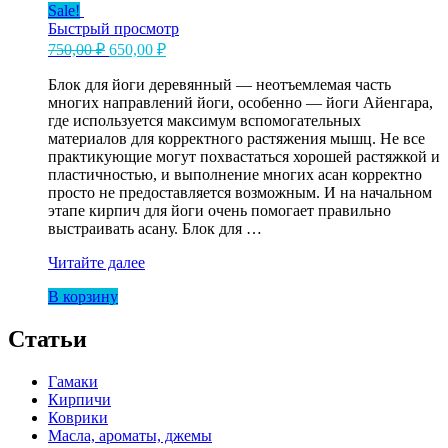
Sale!
Быстрый просмотр
Первоначальная
Текущая
750,00
₽
650,00
₽
цена
цена:
составляла
Блок для йоги деревянный — неотъемлемая часть
650,00 ₽.
многих направлений йоги, особенно — йоги Айенгара,
750,00 ₽.
где используется максимум вспомогательных
материалов для корректного растяжения мышц. Не все
практикующие могут похвастаться хорошей растяжкой и
пластичностью, и выполнение многих асан корректно
просто не предоставляется возможным. И на начальном
этапе кирпич для йоги очень помогает правильно
выстраивать асану. Блок для …
Блок
Читайте далее
для
В корзину
йоги
деревянный
Статьи
Гамаки
Кирпичи
Коврики
Масла, ароматы, джемы