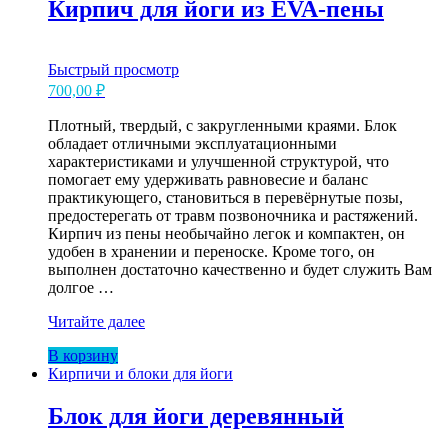
Кирпич для йоги из EVA-пены
Быстрый просмотр
700,00
₽
Плотный, твердый, с закругленными краями. Блок
обладает отличными эксплуатационными
характеристиками и улучшенной структурой, что
помогает ему удерживать равновесие и баланс
практикующего, становиться в перевёрнутые позы,
предостерегать от травм позвоночника и растяжений.
Кирпич из пены необычайно легок и компактен, он
удобен в хранении и переноске. Кроме того, он
выполнен достаточно качественно и будет служить Вам
долгое …
Кирпич
Читайте далее
для
В корзину
йоги
Кирпичи и блоки для йоги
из
EVA-
пены
Блок для йоги деревянный