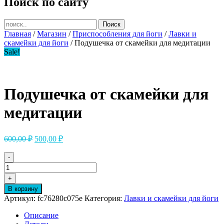
Поиск по сайту
Главная
/
Магазин
/
Приспособления для йоги
/
Лавки и
скамейки для йоги
/ Подушечка от скамейки для медитации
Sale!
Подушечка от скамейки для
медитации
Первоначальная
Текущая
600,00
₽
500,00
₽
цена
цена:
составляла
500,00 ₽.
-
600,00 ₽.
Количество
товара
+
Подушечка
В корзину
от
Артикул:
fc76280c075e
Категория:
Лавки и скамейки для йоги
скамейки
для
Описание
медитации