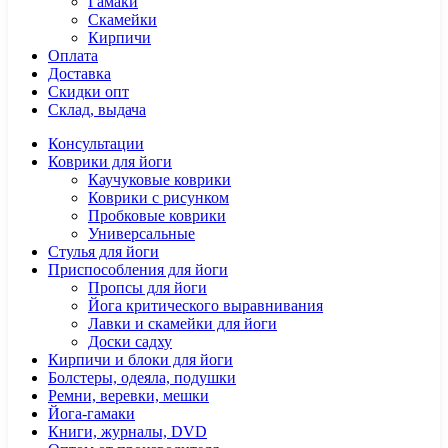
Гамаки
Скамейки
Кирпичи
Оплата
Доставка
Скидки опт
Склад, выдача
Консультации
Коврики для йоги
Каучуковые коврики
Коврики с рисунком
Пробковые коврики
Универсальные
Стулья для йоги
Приспособления для йоги
Пропсы для йоги
Йога критического выравнивания
Лавки и скамейки для йоги
Доски садху
Кирпичи и блоки для йоги
Болстеры, одеяла, подушки
Ремни, веревки, мешки
Йога-гамаки
Книги, журналы, DVD