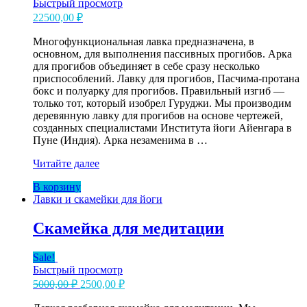
Быстрый просмотр
22500,00
₽
Многофункциональная лавка предназначена, в
основном, для выполнения пассивных прогибов. Арка
для прогибов объединяет в себе сразу несколько
приспособлений. Лавку для прогибов, Пасчима-протана
бокс и полуарку для прогибов. Правильный изгиб —
только тот, который изобрел Гуруджи. Мы производим
деревянную лавку для прогибов на основе чертежей,
созданных специалистами Института йоги Айенгара в
Пуне (Индия). Арка незаменима в …
Лавка
Читайте далее
для
В корзину
прогибов
Лавки и скамейки для йоги
Випарита
Дандасана
Скамейка для медитации
Sale!
Быстрый просмотр
Первоначальная
Текущая
5000,00
₽
2500,00
₽
цена
цена:
составляла