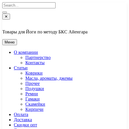
Перейти
к
содержимому
✕
Товары для Йоги по методу БКС Айенгара
Меню
О компании
Партнерство
Контакты
Статьи
Коврики
Масла, ароматы, джемы
Прочее
Подушки
Ремни
Гамаки
Скамейки
Кирпичи
Оплата
Доставка
Скидки опт