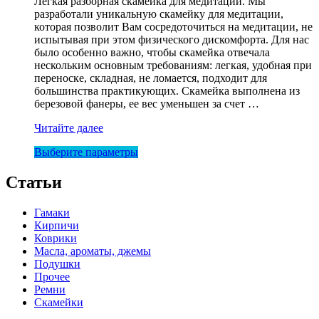
Легкая разборная скамейка для медитации. Мы
2500,00 ₽.
разработали уникальную скамейку для медитации,
5000,00 ₽.
которая позволит Вам сосредоточиться на медитации, не
испытывая при этом физического дискомфорта. Для нас
было особенно важно, чтобы скамейка отвечала
нескольким основным требованиям: легкая, удобная при
переноске, складная, не ломается, подходит для
большинства практикующих. Скамейка выполнена из
березовой фанеры, ее вес уменьшен за счет …
Скамейка
Читайте далее
для
Этот
Выберите параметры
медитации
товар
имеет
Статьи
несколько
вариаций.
Гамаки
Опции
Кирпичи
можно
Коврики
выбрать
Масла, ароматы, джемы
на
Подушки
странице
Прочее
товара.
Ремни
Скамейки