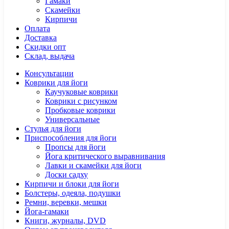
Гамаки
Скамейки
Кирпичи
Оплата
Доставка
Скидки опт
Склад, выдача
Консультации
Коврики для йоги
Каучуковые коврики
Коврики с рисунком
Пробковые коврики
Универсальные
Стулья для йоги
Приспособления для йоги
Пропсы для йоги
Йога критического выравнивания
Лавки и скамейки для йоги
Доски садху
Кирпичи и блоки для йоги
Болстеры, одеяла, подушки
Ремни, веревки, мешки
Йога-гамаки
Книги, журналы, DVD