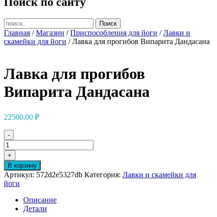
Поиск по сайту
Главная
/
Магазин
/
Приспособления для йоги
/
Лавки и
скамейки для йоги
/ Лавка для прогибов Випарита Дандасана
Лавка для прогибов
Випарита Дандасана
22500,00
₽
-
Количество
товара
+
Лавка
В корзину
для
Артикул:
572d2e5327db
Категория:
Лавки и скамейки для
прогибов
йоги
Випарита
Дандасана
Описание
Детали