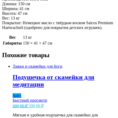
Длинна: 150 см
Ширина: 41 см
Высота: 47 см
Вес: 13 кг
Покрытие: Немецкое масло с твёрдым воском Saicos Premium
Hartwachsöl (одобрено для покрытия детских игрушек).
Вес
13 кг
Габариты
150 × 41 × 47 см
Похожие товары
Лавки и скамейки для йоги
Подушечка от скамейки для
медитации
Sale!
Быстрый просмотр
Первоначальная
Текущая
600,00
₽
500,00
₽
цена
цена:
составляла
Мягкая и удобная подушечка для скамейки для
500,00 ₽.