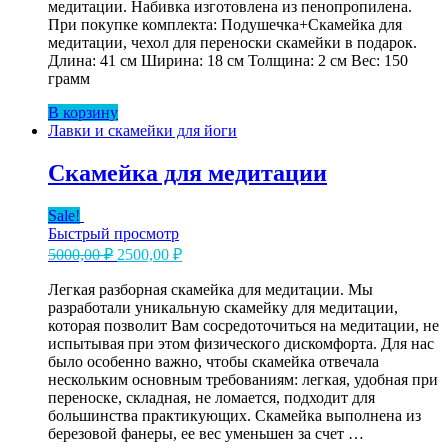
медитации. Набивка изготовлена из пенопропилена.
600,00 ₽.
При покупке комплекта: Подушечка+Скамейка для
медитации, чехол для переноски скамейки в подарок.
Длина: 41 см Ширина: 18 см Толщина: 2 см Вес: 150
грамм
В корзину
Лавки и скамейки для йоги
Скамейка для медитации
Sale!
Быстрый просмотр
Первоначальная
Текущая
5000,00
₽
2500,00
₽
цена
цена:
составляла
Легкая разборная скамейка для медитации. Мы
2500,00 ₽.
разработали уникальную скамейку для медитации,
5000,00 ₽.
которая позволит Вам сосредоточиться на медитации, не
испытывая при этом физического дискомфорта. Для нас
было особенно важно, чтобы скамейка отвечала
нескольким основным требованиям: легкая, удобная при
переноске, складная, не ломается, подходит для
большинства практикующих. Скамейка выполнена из
березовой фанеры, ее вес уменьшен за счет …