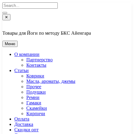
Перейти
к
содержимому
✕
Товары для Йоги по методу БКС Айенгара
Меню
О компании
Партнерство
Контакты
Статьи
Коврики
Масла, ароматы, джемы
Прочее
Подушки
Ремни
Гамаки
Скамейки
Кирпичи
Оплата
Доставка
Скидки опт