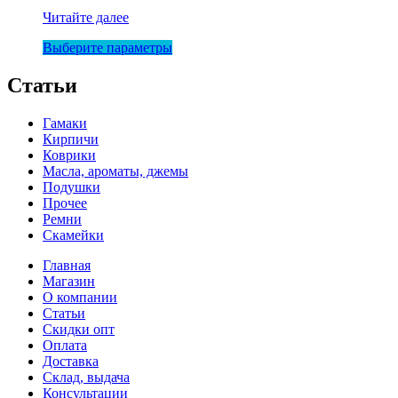
Скамейка
Читайте далее
для
Этот
Выберите параметры
медитации
товар
имеет
Статьи
несколько
вариаций.
Гамаки
Опции
Кирпичи
можно
Коврики
выбрать
Масла, ароматы, джемы
на
Подушки
странице
Прочее
товара.
Ремни
Скамейки
Главная
Магазин
О компании
Статьи
Скидки опт
Оплата
Доставка
Склад, выдача
Консультации