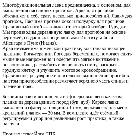
Многофункциональная лавка предназначена, в основном, для
выполнения пассивных прогибов. Арка для прогибов
объединяет в себе сразу несколько приспособлений. Лавку для
прогибов, Пасчима-протана бокс и полуарку для прогибов.
Правильный изгиб — только тот, который изобрел Гуруджи.
Мы производим деревянную лавку для прогибов на основе
чертежей, созданных специалистами Института йоги
Айенгара в Пуне (Индия).
Арка незаменима в женской практике, восстанавливающей
практике, йога-терапии, йоге для беременных, помогает снять
мышечные напряжения и обеспечить мягкое вытяжение
позвоночника, расслабить и выровнять спину, раскрыть
грудную клетку и улучшить мозговое кровообращение.
Правильное, регулярное и длительное выполнение прогибов
на этом приспособлении размягчает верхнюю часть спины и
плечевой пояс.
Боковины лавки выполнены из фанеры высшего качества,
планки из дерева ценных пород (бук, дуб). Каркас лавки
выполнен из фанеры толщиной 15 мм, верхняя часть в месте
креплений планок — 30 мм. В комплекте идёт съёмный
регулируемый упор под различный рост практика, а также
палочка.
Производство: Йога СПБ