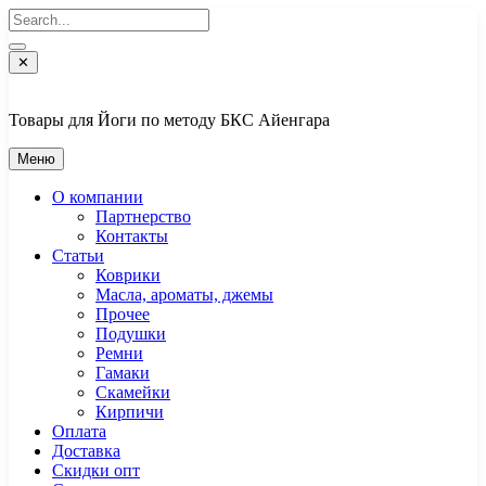
Перейти
к
содержимому
✕
Товары для Йоги по методу БКС Айенгара
Меню
О компании
Партнерство
Контакты
Статьи
Коврики
Масла, ароматы, джемы
Прочее
Подушки
Ремни
Гамаки
Скамейки
Кирпичи
Оплата
Доставка
Скидки опт