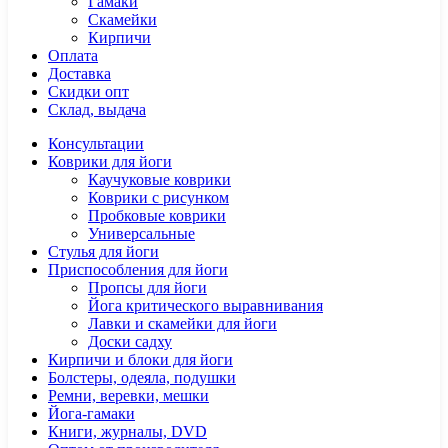
Гамаки
Скамейки
Кирпичи
Оплата
Доставка
Скидки опт
Склад, выдача
Консультации
Коврики для йоги
Каучуковые коврики
Коврики с рисунком
Пробковые коврики
Универсальные
Стулья для йоги
Приспособления для йоги
Пропсы для йоги
Йога критического выравнивания
Лавки и скамейки для йоги
Доски садху
Кирпичи и блоки для йоги
Болстеры, одеяла, подушки
Ремни, веревки, мешки
Йога-гамаки
Книги, журналы, DVD