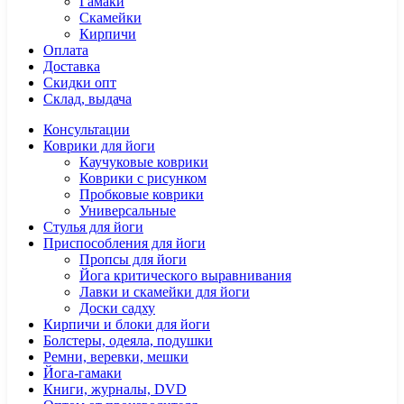
Гамаки
Скамейки
Кирпичи
Оплата
Доставка
Скидки опт
Склад, выдача
Консультации
Коврики для йоги
Каучуковые коврики
Коврики с рисунком
Пробковые коврики
Универсальные
Стулья для йоги
Приспособления для йоги
Пропсы для йоги
Йога критического выравнивания
Лавки и скамейки для йоги
Доски садху
Кирпичи и блоки для йоги
Болстеры, одеяла, подушки
Ремни, веревки, мешки
Йога-гамаки
Книги, журналы, DVD