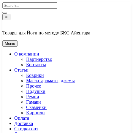
Перейти
к
содержимому
✕
Товары для Йоги по методу БКС Айенгара
Меню
О компании
Партнерство
Контакты
Статьи
Коврики
Масла, ароматы, джемы
Прочее
Подушки
Ремни
Гамаки
Скамейки
Кирпичи
Оплата
Доставка
Скидки опт