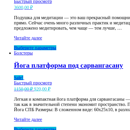
Быстрый просмотр
3600,00
₽
Подушка для медитации — это ваш прекрасный помощник,
прямо. Сейчас очень много различных практик и медитац
предложено медитировать, чем чаще — тем лучше, …
Подушка
Читайте далее
для
Этот
Выберите параметры
медитации
товар
Болстеры
Yogamatic
имеет
несколько
Йога платформа под сарвангасану
вариаций.
Опции
Sale!
можно
Быстрый просмотр
выбрать
Первоначальная
Текущая
1150,00
₽
920,00
₽
на
цена
цена:
странице
составляла
Легкая и компактная йога платформа для сарвангасаны —
920,00 ₽.
товара.
так как в значительной степени экономит пространство. 
1150,00 ₽.
Йога СПБ Размеры: В сложенном виде: 60х25х10, в разл
Йога
Читайте далее
платформа
Этот
Выберите параметры
под