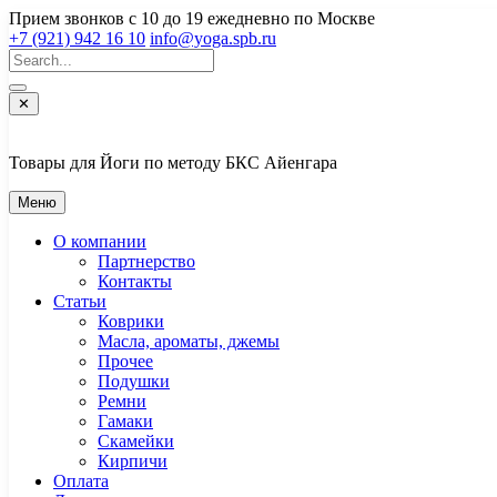
Перейти
Прием звонков с 10 до 19 ежедневно по Москве
к
+7 (921) 942 16 10
info@yoga.spb.ru
содержимому
✕
Товары для Йоги по методу БКС Айенгара
Меню
О компании
Партнерство
Контакты
Статьи
Коврики
Масла, ароматы, джемы
Прочее
Подушки
Ремни
Гамаки
Скамейки
Кирпичи
Оплата