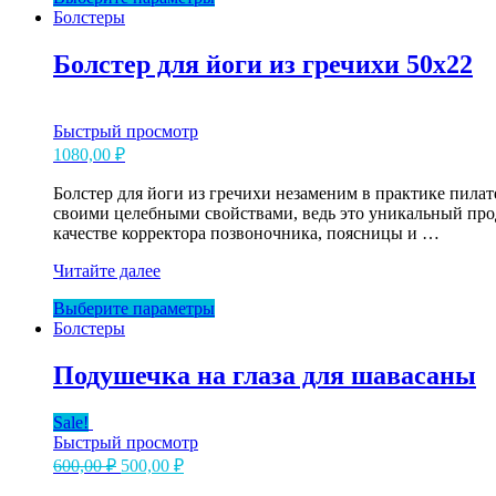
товар
Болстеры
сарвангасану
имеет
несколько
Болстер для йоги из гречихи 50х22
вариаций.
Опции
можно
Быстрый просмотр
выбрать
1080,00
₽
на
странице
Болстер для йоги из гречихи незаменим в практике пила
товара.
своими целебными свойствами, ведь это уникальный проду
качестве корректора позвоночника, поясницы и …
Болстер
Читайте далее
для
Этот
Выберите параметры
йоги
товар
Болстеры
из
имеет
гречихи
несколько
50х22
Подушечка на глаза для шавасаны
вариаций.
Опции
Sale!
можно
Быстрый просмотр
выбрать
Первоначальная
Текущая
600,00
₽
500,00
₽
на
цена
цена:
странице