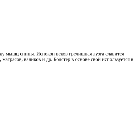
жку мышц спины. Испокон веков гречишная лузга славится
атрасов, валиков и др. Болстер в основе свой используется в