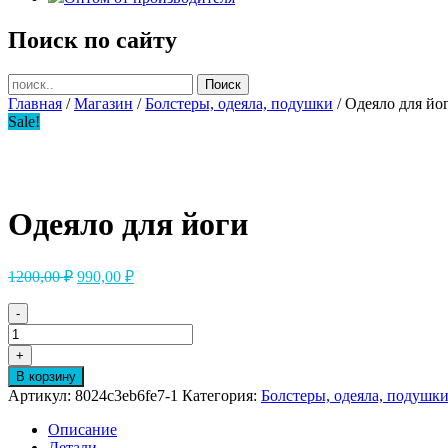
Поиск по сайту
Главная
/
Магазин
/
Болстеры, одеяла, подушки
/ Одеяло для йо
Sale!
Одеяло для йоги
Первоначальная
Текущая
1200,00
₽
990,00
₽
цена
цена:
составляла
990,00 ₽.
-
1200,00 ₽.
Количество
товара
+
Одеяло
В корзину
для
Артикул:
8024c3eb6fe7-1
Категория:
Болстеры, одеяла, подушк
йоги
Описание
Детали