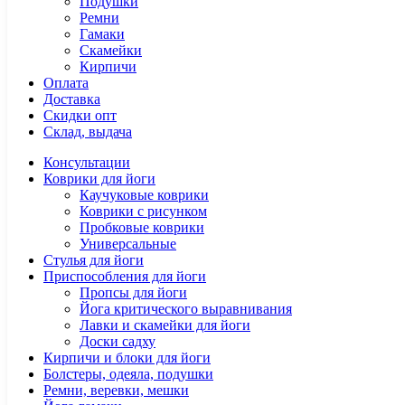
Подушки
Ремни
Гамаки
Скамейки
Кирпичи
Оплата
Доставка
Скидки опт
Склад, выдача
Консультации
Коврики для йоги
Каучуковые коврики
Коврики с рисунком
Пробковые коврики
Универсальные
Стулья для йоги
Приспособления для йоги
Пропсы для йоги
Йога критического выравнивания
Лавки и скамейки для йоги
Доски садху
Кирпичи и блоки для йоги
Болстеры, одеяла, подушки
Ремни, веревки, мешки