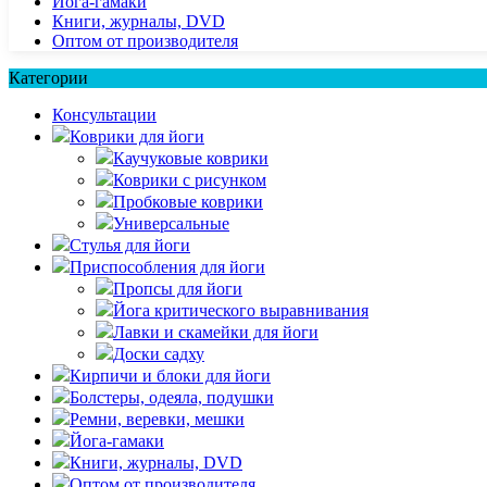
Йога-гамаки
Книги, журналы, DVD
Оптом от производителя
Категории
Консультации
Коврики для йоги
Каучуковые коврики
Коврики с рисунком
Пробковые коврики
Универсальные
Стулья для йоги
Приспособления для йоги
Пропсы для йоги
Йога критического выравнивания
Лавки и скамейки для йоги
Доски садху
Кирпичи и блоки для йоги
Болстеры, одеяла, подушки
Ремни, веревки, мешки
Йога-гамаки
Книги, журналы, DVD
Оптом от производителя