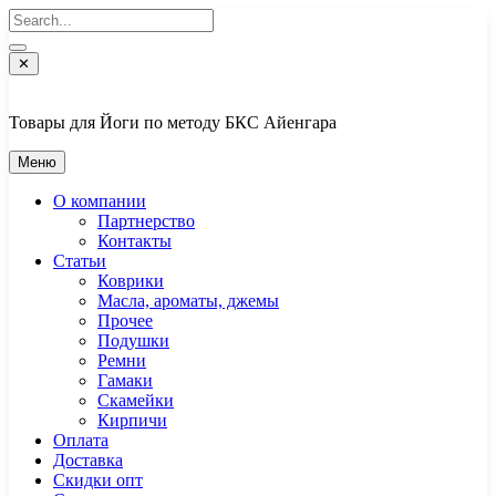
Перейти
к
содержимому
✕
Товары для Йоги по методу БКС Айенгара
Меню
О компании
Партнерство
Контакты
Статьи
Коврики
Масла, ароматы, джемы
Прочее
Подушки
Ремни
Гамаки
Скамейки
Кирпичи
Оплата
Доставка
Скидки опт