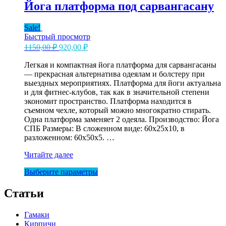
несколько
50х22
Йога платформа под сарвангасану
вариаций.
Опции
Sale!
можно
Быстрый просмотр
выбрать
Первоначальная
Текущая
1150,00
₽
920,00
₽
на
цена
цена:
странице
составляла
Легкая и компактная йога платформа для сарвангасаны
920,00 ₽.
товара.
— прекрасная альтернатива одеялам и болстеру при
1150,00 ₽.
выездных мероприятиях. Платформа для йоги актуальна
и для фитнес-клубов, так как в значительной степени
экономит пространство. Платформа находится в
съемном чехле, который можно многократно стирать.
Одна платформа заменяет 2 одеяла. Производство: Йога
СПБ Размеры: В сложенном виде: 60х25х10, в
разложенном: 60х50х5. …
Йога
Читайте далее
платформа
Этот
Выберите параметры
под
товар
сарвангасану
имеет
Статьи
несколько
вариаций.
Гамаки
Опции
Кирпичи
можно