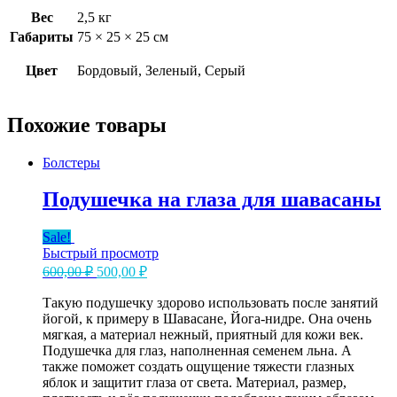
Вес
2,5 кг
Габариты
75 × 25 × 25 см
Цвет
Бордовый, Зеленый, Серый
Похожие товары
Болстеры
Подушечка на глаза для шавасаны
Sale!
Быстрый просмотр
Первоначальная
Текущая
600,00
₽
500,00
₽
цена
цена:
составляла
Такую подушечку здорово использовать после занятий
500,00 ₽.
йогой, к примеру в Шавасане, Йога-нидре. Она очень
600,00 ₽.
мягкая, а материал нежный, приятный для кожи век.
Подушечка для глаз, наполненная семенем льна. А
также поможет создать ощущение тяжести глазных
яблок и защитит глаза от света. Материал, размер,