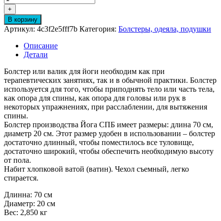
товара
+
Болстер
В корзину
для
Артикул:
4c3f2e5fff7b
Категория:
Болстеры, одеяла, подушки
йоги
70х20
Описание
см
Детали
Болстер или валик для йоги необходим как при
терапевтических занятиях, так и в обычной практики. Болстер
используется для того, чтобы приподнять тело или часть тела,
как опора для спины, как опора для головы или рук в
некоторых упражнениях, при расслаблении, для вытяжения
спины.
Болстер производства Йога СПБ имеет размеры: длина 70 см,
диаметр 20 см. Этот размер удобен в использовании – болстер
достаточно длинный, чтобы поместилось все туловище,
достаточно широкий, чтобы обеспечить необходимую высоту
от пола.
Набит хлопковой ватой (ватин). Чехол съемный, легко
стирается.
Длинна: 70 см
Диаметр: 20 см
Вес: 2,850 кг