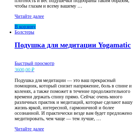
плотность и вёс подушечки подобраны таким образом,
чтобы глазам и всему вашему …
Подушечка
Читайте далее
на
В корзину
глаза
Болстеры
для
шавасаны
Подушка для медитации Yogamatic
Быстрый просмотр
3600,00
₽
Подушка для медитации — это ваш прекрасный
помощник, который снизит напряжение, боль в спине и
коленях, а также поможет в течение продолжительного
времени держать спину прямо. Сейчас очень много
различных практик и медитаций, которые сделают вашу
жизнь яркой, интересной, гармоничной и более
осознанной. И практически везде вам будет предложено
медитировать, чем чаще — тем лучше, …
Подушка
Читайте далее
для