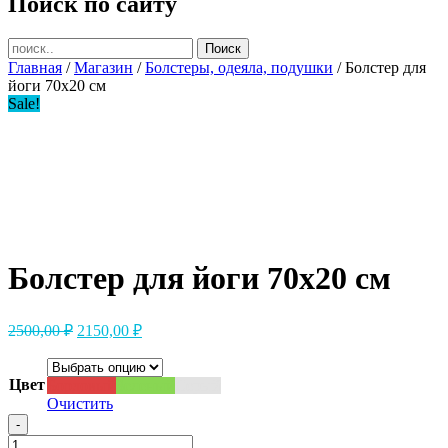
Поиск по сайту
Главная
/
Магазин
/
Болстеры, одеяла, подушки
/ Болстер для
йоги 70х20 см
Sale!
Болстер для йоги 70х20 см
Первоначальная
Текущая
2500,00
₽
2150,00
₽
цена
цена:
составляла
2150,00 ₽.
2500,00 ₽.
Цвет
Бордовый
Зеленый
Серый
Очистить
-
Количество