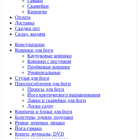
Гамаки
Скамейки
Кирпичи
Оплата
Доставка
Скидки опт
Склад, выдача
Консультации
Коврики для йоги
Каучуковые коврики
Коврики с рисунком
Пробковые коврики
Универсальные
Стулья для йоги
Приспособления для йоги
Пропсы для йоги
Йога критического выравнивания
Лавки и скамейки для йоги
Доски садху
Кирпичи и блоки для йоги
Болстеры, одеяла, подушки
Ремни, веревки, мешки
Йога-гамаки
Книги, журналы, DVD