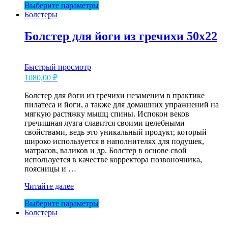
Этот
Выберите параметры
медитации
товар
Болстеры
Yogamatic
имеет
несколько
Болстер для йоги из гречихи 50х22
вариаций.
Опции
можно
Быстрый просмотр
выбрать
1080,00
₽
на
странице
Болстер для йоги из гречихи незаменим в практике
товара.
пилатеса и йоги, а также для домашних упражнений на
мягкую растяжку мышц спины. Испокон веков
гречишная лузга славится своими целебными
свойствами, ведь это уникальный продукт, который
широко используется в наполнителях для подушек,
матрасов, валиков и др. Болстер в основе свой
используется в качестве корректора позвоночника,
поясницы и …
Болстер
Читайте далее
для
Этот
Выберите параметры
йоги
товар
Болстеры
из
имеет
гречихи