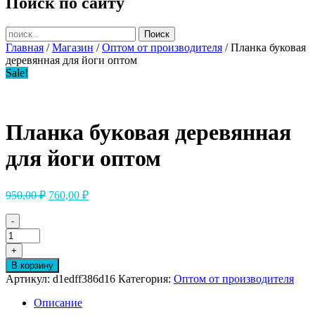
Поиск по сайту
Главная
/
Магазин
/
Оптом от производителя
/ Планка буковая
деревянная для йоги оптом
Sale!
Планка буковая деревянная
для йоги оптом
Первоначальная
Текущая
950,00
₽
760,00
₽
цена
цена:
составляла
760,00 ₽.
-
950,00 ₽.
Количество
товара
+
Планка
В корзину
буковая
Артикул:
d1edff386d16
Категория:
Оптом от производителя
деревянная
для
Описание
йоги