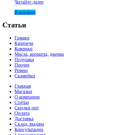
Набор
Читайте далее
веревок
В корзину
для
йоги
оптом
Статьи
4
шт
Гамаки
Кирпичи
Коврики
Масла, ароматы, джемы
Подушки
Прочее
Ремни
Скамейки
Главная
Магазин
О компании
Статьи
Скидки опт
Оплата
Доставка
Склад, выдача
Консультации
1 консультация