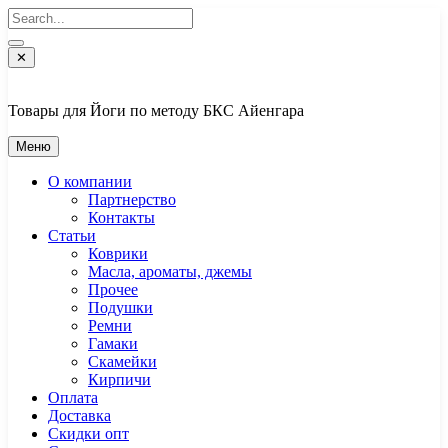
Перейти
к
содержимому
✕
Товары для Йоги по методу БКС Айенгара
Меню
О компании
Партнерство
Контакты
Статьи
Коврики
Масла, ароматы, джемы
Прочее
Подушки
Ремни
Гамаки
Скамейки
Кирпичи
Оплата
Доставка
Скидки опт