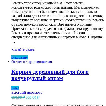
составляла
Ремень хлопчатобумажный 4 м. Этот ремень
501,50 ₽.
используется только для йогатерапии. Металлическая
590,00 ₽.
пряжка усиленная (конструкция пряжки специально
разработана для интенсивной практики), очень прочная,
выдерживает большие нагрузки, соответственно, ремень
с такой пряжкой прослужит Вам намного дольше.
Пряжка легко регулируется и надежно фиксирует длину.
Ремень и пряжка изготовлены нами в России
специально для интенсивных нагрузок в йоге. Ширина:
…
Ремень
Читайте далее
для
В корзину
йоги
Оптом от производителя
х/
б
усиленная
Кирпич деревянный для йоги
пряжка
полукруглый оптом
4
м
Оптом
Sale!
Быстрый просмотр
Первоначальная
Текущая
950,00
₽
665,00
₽
цена
цена:
составляла
Создает дополнительную опору в позах стоя, сидя, лежа.
665,00 ₽.