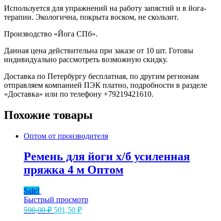
оптом
Используется для упражнений на работу запястий и в йога-
терапии. Экологична, покрыта воском, не скользит.
Производство «Йога СПб».
Данная цена действительна при заказе от 10 шт. Готовы
индивидуально рассмотреть возможную скидку.
Доставка по Петербургу бесплатная, по другим регионам
отправляем компанией ПЭК платно, подробности в разделе
«Доставка» или по телефону +79219421610.
Похожие товары
Оптом от производителя
Ремень для йоги х/б усиленная
пряжка 4 м Оптом
Sale!
Быстрый просмотр
Первоначальная
Текущая
590,00
₽
501,50
₽
цена
цена: