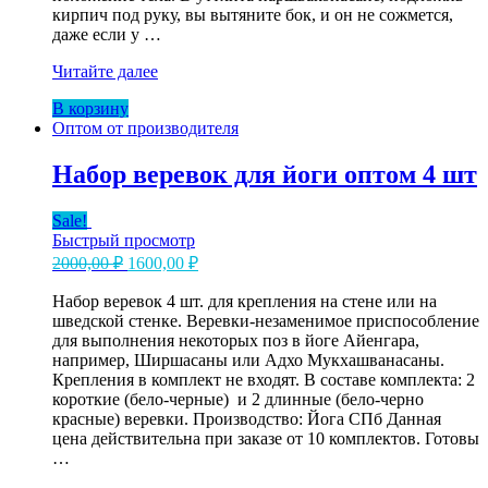
кирпич под руку, вы вытяните бок, и он не сожмется,
даже если у …
Блок
Читайте далее
деревянный
В корзину
для
Оптом от производителя
йоги
оптом
Набор веревок для йоги оптом 4 шт
Sale!
Быстрый просмотр
Первоначальная
Текущая
2000,00
₽
1600,00
₽
цена
цена:
составляла
Набор веревок 4 шт. для крепления на стене или на
1600,00 ₽.
шведской стенке. Веревки-незаменимое приспособление
2000,00 ₽.
для выполнения некоторых поз в йоге Айенгара,
например, Ширшасаны или Адхо Мукхашванасаны.
Крепления в комплект не входят. В составе комплекта: 2
короткие (бело-черные) и 2 длинные (бело-черно
красные) веревки. Производство: Йога СПб Данная
цена действительна при заказе от 10 комплектов. Готовы
…