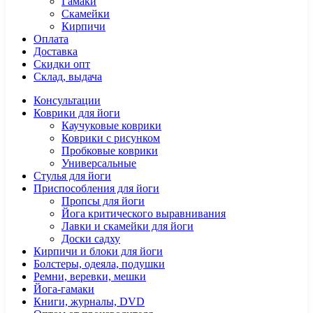
Гамаки
Скамейки
Кирпичи
Оплата
Доставка
Скидки опт
Склад, выдача
Консультации
Коврики для йоги
Каучуковые коврики
Коврики с рисунком
Пробковые коврики
Универсальные
Стулья для йоги
Приспособления для йоги
Пропсы для йоги
Йога критического выравнивания
Лавки и скамейки для йоги
Доски садху
Кирпичи и блоки для йоги
Болстеры, одеяла, подушки
Ремни, веревки, мешки
Йога-гамаки
Книги, журналы, DVD