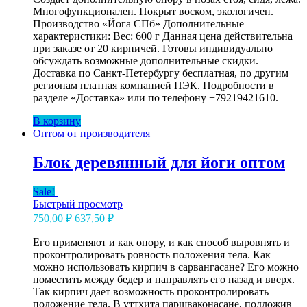
Многофункционален. Покрыт воском, экологичен.
950,00 ₽.
Производство «Йога СПб» Дополнительные
характеристики: Вес: 600 г Данная цена действительна
при заказе от 20 кирпичей. Готовы индивидуально
обсуждать возможные дополнительные скидки.
Доставка по Санкт-Петербургу бесплатная, по другим
регионам платная компанией ПЭК. Подробности в
разделе «Доставка» или по телефону +79219421610.
В корзину
Оптом от производителя
Блок деревянный для йоги оптом
Sale!
Быстрый просмотр
Первоначальная
Текущая
750,00
₽
637,50
₽
цена
цена:
составляла
Его применяют и как опору, и как способ выровнять и
637,50 ₽.
проконтролировать ровность положения тела. Как
750,00 ₽.
можно использовать кирпич в сарвангасане? Его можно
поместить между бедер и направлять его назад и вверх.
Так кирпич дает возможность проконтролировать
положение тела. В уттхита паршваконасане, подложив