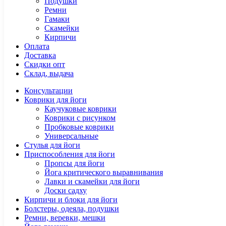
Подушки
Ремни
Гамаки
Скамейки
Кирпичи
Оплата
Доставка
Скидки опт
Склад, выдача
Консультации
Коврики для йоги
Каучуковые коврики
Коврики с рисунком
Пробковые коврики
Универсальные
Стулья для йоги
Приспособления для йоги
Пропсы для йоги
Йога критического выравнивания
Лавки и скамейки для йоги
Доски садху
Кирпичи и блоки для йоги
Болстеры, одеяла, подушки
Ремни, веревки, мешки