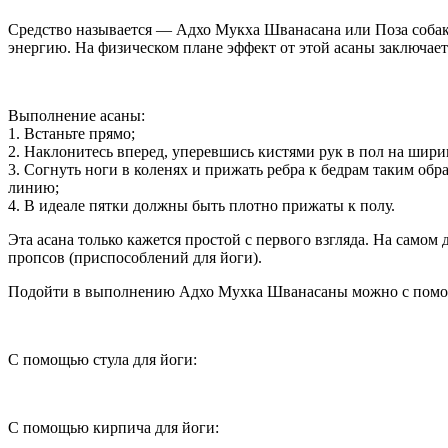
Средство называется — Адхо Мукха Шванасана или Поза собаки
энергию. На физическом плане эффект от этой асаны заключае
Выполнение асаны:
1. Встаньте прямо;
2. Наклонитесь вперед, уперевшись кистями рук в пол на шир
3. Согнуть ноги в коленях и прижать ребра к бедрам таким об
линию;
4. В идеале пятки должны быть плотно прижаты к полу.
Эта асана только кажется простой с первого взгляда. На самом
пропсов (приспособлений для йоги).
Подойти в выполнению Адхо Мухка Шванасаны можно с помощ
С помощью стула для йоги:
С помощью кирпича для йоги: