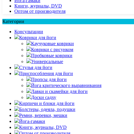
Йога-гамаки
Книги, журналы, DVD
Оптом от производителя
Категории
Консультации
Коврики для йоги
Каучуковые коврики
Коврики с рисунком
Пробковые коврики
Универсальные
Стулья для йоги
Приспособления для йоги
Пропсы для йоги
Йога критического выравнивания
Лавки и скамейки для йоги
Доски садху
Кирпичи и блоки для йоги
Болстеры, одеяла, подушки
Ремни, веревки, мешки
Йога-гамаки
Книги, журналы, DVD
Оптом от производителя