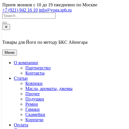
Перейти
Прием звонков с 10 до 19 ежедневно по Москве
к
+7 (921) 942 16 10
info@yoga.spb.ru
содержимому
✕
Товары для Йоги по методу БКС Айенгара
Меню
О компании
Партнерство
Контакты
Статьи
Коврики
Масла, ароматы, джемы
Прочее
Подушки
Ремни
Гамаки
Скамейки
Кирпичи
Оплата