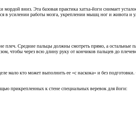
 мордой вниз. Эта базовая практика хатха-йоги снимает устало
тся в усилении работы мозга, укреплении мышц ног и живота и 
ине плеч. Средние пальцы должны смотреть прямо, а остальные 
разом, чтобы через всю длину руку от кончиков пальцев до пле
 деле мало кто может выполнить ее «с наскока» и без подготовки
ью прикрепленных к стене специальных веревок для йоги: