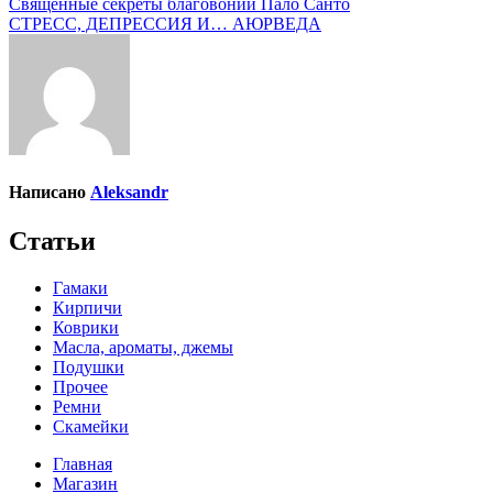
Навигация
Священные секреты благовоний Пало Санто
СТРЕСС, ДЕПРЕССИЯ И… АЮРВЕДА
по
записям
Написано
Aleksandr
Статьи
Гамаки
Кирпичи
Коврики
Масла, ароматы, джемы
Подушки
Прочее
Ремни
Скамейки
Главная
Магазин