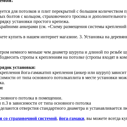
емой:
ется для потолков и плит перекрытий с большим количеством пуст
ых болтов с кольцом, страховочного тросика и дополнительного
орядку установки простого крепежа.
райними анкерами (см. «Схему размещения системы креплений 
жете купить в нашем интернет магазине. 3. Установка на дерев
етром немного меньше чем диаметр шурупа и длиной по резьбе 
одвесить стропы к креплениям на потолке (стропы входят в ком
рядок установки:
крепления йога-гамакатип крепления (анкер или шуруп) зависи
висимости от типа основного потолкаплита в месте установки мож
жа.
и:
основного потолка в помещении.
и п.3 в зависимости от типа основного потолка
делаются отверстия стандартного диаметра и устанавливается лю
я со страховочной системой
,
йога-гамаки
, вы можете всегда к