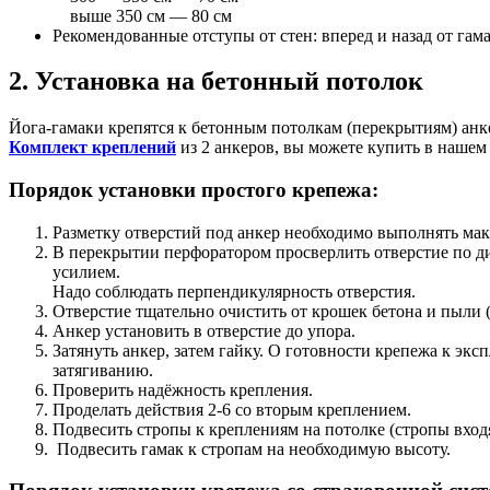
выше 350 см — 80 см
Рекомендованные отступы от стен: вперед и назад от гама
2. Установка на бетонный потолок
Йога-гамаки крепятся к бетонным потолкам (перекрытиям) ан
Комплект креплений
из 2 анкеров, вы можете купить в нашем
Порядок установки простого крепежа:
Разметку отверстий под анкер необходимо выполнять ма
В перекрытии перфоратором просверлить отверстие по ди
усилием.
Надо соблюдать перпендикулярность отверстия.
Отверстие тщательно очистить от крошек бетона и пыли 
Анкер установить в отверстие до упора.
Затянуть анкер, затем гайку. О готовности крепежа к эк
затягиванию.
Проверить надёжность крепления.
Проделать действия 2-6 со вторым креплением.
Подвесить стропы к креплениям на потолке (стропы входя
Подвесить гамак к стропам на необходимую высоту.