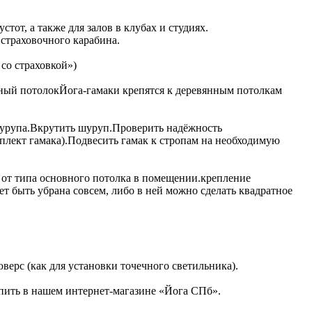
от, а также для залов в клубах и студиях.
 страховочного карабина.
со страховкой»)
янный потолокЙога-гамаки крепятся к деревянным потолкам
шурупа.Вкрутить шуруп.Проверить надёжность
плект гамака).Подвесить гамак к стропам на необходимую
т от типа основного потолка в помещении.крепление
ет быть убрана совсем, либо в ней можно сделать квадратное
верс (как для установки точечного светильника).
упить в нашем интернет-магазине «Йога СПб».