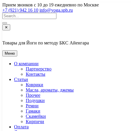
Перейти
Прием звонков с 10 до 19 ежедневно по Москве
к
+7 (921) 942 16 10
info@yoga.spb.ru
содержимому
✕
Товары для Йоги по методу БКС Айенгара
Меню
О компании
Партнерство
Контакты
Статьи
Коврики
Масла, ароматы, джемы
Прочее
Подушки
Ремни
Гамаки
Скамейки
Кирпичи
Оплата