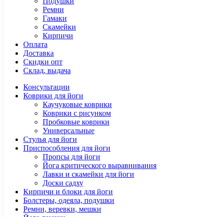
Подушки
Ремни
Гамаки
Скамейки
Кирпичи
Оплата
Доставка
Скидки опт
Склад, выдача
Консультации
Коврики для йоги
Каучуковые коврики
Коврики с рисунком
Пробковые коврики
Универсальные
Стулья для йоги
Приспособления для йоги
Пропсы для йоги
Йога критического выравнивания
Лавки и скамейки для йоги
Доски садху
Кирпичи и блоки для йоги
Болстеры, одеяла, подушки
Ремни, веревки, мешки