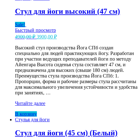
Стул для йоги высокий (47 см)
Sale!
Быстрый просмотр
Первоначальная
Текущая
4900,00
₽
3900,00
₽
цена
цена:
составляла
Высокий стул производства Йога СПб создан
3900,00 ₽.
специально для людей практикующих йогу. Разработан
4900,00 ₽.
при участии ведущих преподавателей йоги по методу
Айенгара Высота сиденья стула составляет 47 см, и
предназначена для высоких (свыше 180 см) людей.
Преимущества стула производства Йога СПб: 1.
Пропорции, форма и рабочие размеры стула рассчитаны
для максимального увеличения устойчивости и удобства
при занятиях, …
Стул
Читайте далее
для
В корзину
йоги
Стулья для йоги
высокий
(47
см)
Стул для йоги (45 см) (Белый)