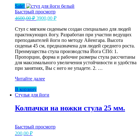
Sale!
Быстрый просмотр
Первоначальная
Текущая
4600,00
₽
3900,00
₽
цена
цена:
составляла
Стул с мягким сиденьем создан специально для людей
3900,00 ₽.
практикующих йогу. Разработан при участии ведущих
4600,00 ₽.
преподавателей йоги по методу Айенгара. Высота
сиденья 45 см, предназначена для людей среднего роста.
Преимущества стула производства Йога СПб: 1.
Пропорции, форма и рабочие размеры стула рассчитаны
для максимального увеличения устойчивости и удобства
при занятиях, Вы с него не упадете. 2. …
Стул
Читайте далее
для
В корзину
йоги
Стулья для йоги
(45
см)
(Белый)
Колпачки на ножки стула 25 мм.
Быстрый просмотр
200,00
₽