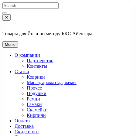
Перейти
к
содержимому
✕
Товары для Йоги по методу БКС Айенгара
Меню
О компании
Партнерство
Контакты
Статьи
Коврики
Масла, ароматы, джемы
Прочее
Подушки
Ремни
Гамаки
Скамейки
Кирпичи
Оплата
Доставка
Скидки опт