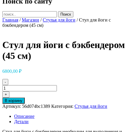
Поиск по сайту
Главная
/
Магазин
/
Стулья для йоги
/ Стул для йоги с
бэкбендером (45 см)
Стул для йоги с бэкбендером
(45 см)
6800,00
₽
-
Количество
товара
+
Стул
В корзину
для
Артикул:
56d074bc1389
Категория:
Стулья для йоги
йоги
с
Описание
бэкбендером
Детали
(45
см)
Стул для йоги с бэкбендером необходим для выполнения и