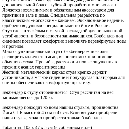
дополнительной более глубокой проработки многих асан.
Является незаменимым и обязательным аксессуаром для
практики в зале и дома. Специальная разработка по
классическим «йоговским» канонам. Эксклюзивное изделие,
одобрено ведущими специалистами по йоге в России.
Стул сделан тяжёлым и с тугой раскладкой для повышенной
устойчивости и безопасности занимающихся. Бэкбендер под
сиденьем позволяет комфортно выполнять перевёрнутые позы
и прогибы.
Многофункциональный стул с бэкбендером позволит
расширить количество асан, выполняемых при помощи
обычного стула. Прогибы, растяжки и новые ощущения в
прежних асанах гарантированы.
Жесткий металлический каркас стула крепко держит
устойчивость, а мягкое сидение и полукруглая платформа для
спины обеспечивают комфортную практику.
Бэкбендер к стулу отсоединяется. Стул рассчитан на вес
занимающегося до 120 кг.
Бэкбендер подходит ко всем нашим стульям, производства
Йога СПБ высотой 45 см и 47 см. Если вы уже приобрели
наши стулья, можно приобрести только бэкбендер.
Габариты: 102 x 47 х 5 см (в собранном виде)