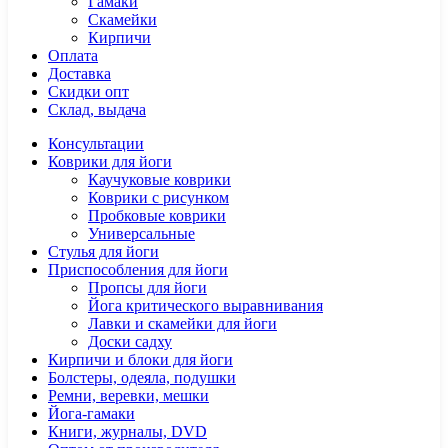
Гамаки
Скамейки
Кирпичи
Оплата
Доставка
Скидки опт
Склад, выдача
Консультации
Коврики для йоги
Каучуковые коврики
Коврики с рисунком
Пробковые коврики
Универсальные
Стулья для йоги
Приспособления для йоги
Пропсы для йоги
Йога критического выравнивания
Лавки и скамейки для йоги
Доски садху
Кирпичи и блоки для йоги
Болстеры, одеяла, подушки
Ремни, веревки, мешки
Йога-гамаки
Книги, журналы, DVD