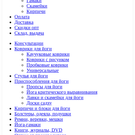
Гамаки
Скамейки
Кирпичи
Оплата
Доставка
Скидки опт
Склад, выдача
Консультации
Коврики для йоги
Каучуковые коврики
Коврики с рисунком
Пробковые коврики
Универсальные
Стулья для йоги
Приспособления для йоги
Пропсы для йоги
Йога критического выравнивания
Лавки и скамейки для йоги
Доски садху
Кирпичи и блоки для йоги
Болстеры, одеяла, подушки
Ремни, веревки, мешки
Йога-гамаки
Книги, журналы, DVD