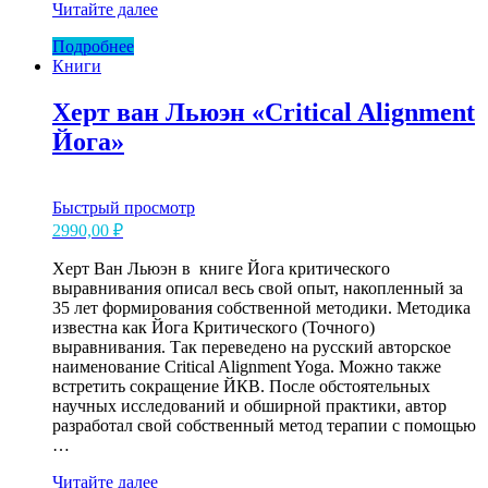
Б.К.С
Читайте далее
Айенгар
Подробнее
«Йога.
Книги
Путь
к
здоровью»
Херт ван Льюэн «Critical Alignment
Йога»
Быстрый просмотр
2990,00
₽
Херт Ван Льюэн в книге Йога критического
выравнивания описал весь свой опыт, накопленный за
35 лет формирования собственной методики. Методика
известна как Йога Критического (Точного)
выравнивания. Так переведено на русский авторское
наименование Critical Alignment Yoga. Можно также
встретить сокращение ЙКВ. После обстоятельных
научных исследований и обширной практики, автор
разработал свой собственный метод терапии с помощью
…
Херт
Читайте далее