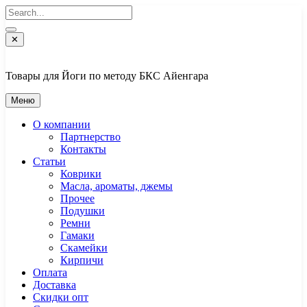
Перейти
к
содержимому
✕
Товары для Йоги по методу БКС Айенгара
Меню
О компании
Партнерство
Контакты
Статьи
Коврики
Масла, ароматы, джемы
Прочее
Подушки
Ремни
Гамаки
Скамейки
Кирпичи
Оплата
Доставка
Скидки опт