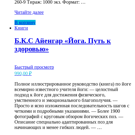
260-9 Тираж: 1000 экз. Формат: …
Б.К.С
Читайте далее
Айенгар
В корзину
«Практика
Книги
йоги
и
аюрведа»
Б.К.С Айенгар «Йога. Путь к
здоровью»
Быстрый просмотр
990,00
₽
Полное иллюстрированное руководство (книга) по йоге
всемирно известного учителя йоги: — целостный
подход к йоге для достижения физического,
умственного и эмоционального благополучия. —
Просто и ясно изложенная последовательность шагов с
четкими и подробными указаниями. — Более 1900
фотографий с круговым обзором йогических поз. —
Описание специально адаптированных поз для
начинающих и менее гибких людей. — …